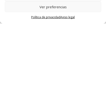
Ver preferencias
Política de privacidad
Aviso legal
Home
Valores
Fabricación
Contacto